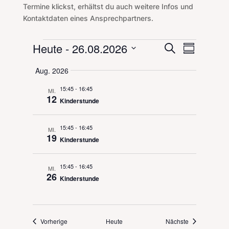
Termine klickst, erhältst du auch weitere Infos und
Kontaktdaten eines Ansprechpartners.
Veranstaltungen
Veranstal
Veranst
Heute
 - 
26.08.2026
Suche
Zusammenf
Ansicht
Suche
Datum
Navigat
Aug. 2026
und
auswählen.
Ansichten,
15:45
-
16:45
MI.
Navigation
12
Kinderstunde
15:45
-
16:45
MI.
19
Kinderstunde
15:45
-
16:45
MI.
26
Kinderstunde
Veranstaltungen
Veranstaltung
Vorherige
Heute
Nächste