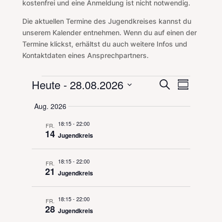
kostenfrei und eine Anmeldung ist nicht notwendig.
Die aktuellen Termine des Jugendkreises kannst du
unserem Kalender entnehmen. Wenn du auf einen der
Termine klickst, erhältst du auch weitere Infos und
Kontaktdaten eines Ansprechpartners.
Veranstaltungen
Veranstal
Veranst
Heute
 - 
28.08.2026
Suche
Zusammenf
Ansicht
Suche
Datum
Navigat
Aug. 2026
und
auswählen.
Ansichten,
18:15
-
22:00
FR.
Navigation
14
Jugendkreis
18:15
-
22:00
FR.
21
Jugendkreis
18:15
-
22:00
FR.
28
Jugendkreis