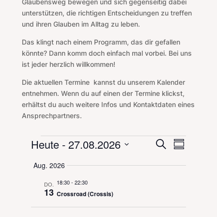
Glaubensweg bewegen und sich gegenseitig dabei
unterstützen, die richtigen Entscheidungen zu treffen
und ihren Glauben im Alltag zu leben.
Das klingt nach einem Programm, das dir gefallen
könnte? Dann komm doch einfach mal vorbei. Bei uns
ist jeder herzlich willkommen!
Die aktuellen Termine
kannst du unserem Kalender
entnehmen. Wenn du auf einen der Termine klickst,
erhältst du auch weitere Infos und Kontaktdaten eines
Ansprechpartners.
Veranstaltungen
Veranstal
Veranst
Heute
 - 
27.08.2026
Suche
Zusammenf
Ansicht
Suche
Datum
Navigat
Aug. 2026
und
auswählen.
Ansichten,
18:30
-
22:30
DO.
Navigation
13
Crossroad (Crossis)