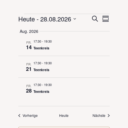
Veranstaltungen
Veranstal
Veranst
Heute
 - 
28.08.2026
Suche
Zusammenf
Ansicht
Suche
Datum
Navigat
Aug. 2026
und
auswählen.
Ansichten,
17:30
-
19:30
FR.
Navigation
14
Teenkreis
17:30
-
19:30
FR.
21
Teenkreis
17:30
-
19:30
FR.
28
Teenkreis
Veranstaltungen
Veranstaltung
Vorherige
Heute
Nächste