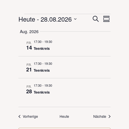
Veranstaltungen
Veranstal
Veranst
Heute
 - 
28.08.2026
Suche
Zusammenf
Ansicht
Suche
Datum
Navigat
Aug. 2026
und
auswählen.
Ansichten,
17:30
-
19:30
FR.
Navigation
14
Teenkreis
17:30
-
19:30
FR.
21
Teenkreis
17:30
-
19:30
FR.
28
Teenkreis
Veranstaltungen
Veranstaltung
Vorherige
Heute
Nächste