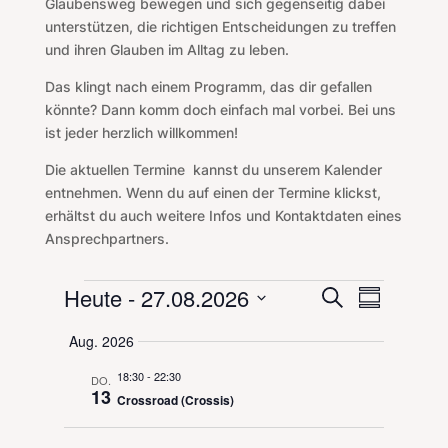
Glaubensweg bewegen und sich gegenseitig dabei
unterstützen, die richtigen Entscheidungen zu treffen
und ihren Glauben im Alltag zu leben.
Das klingt nach einem Programm, das dir gefallen
könnte? Dann komm doch einfach mal vorbei. Bei uns
ist jeder herzlich willkommen!
Die aktuellen Termine
kannst du unserem Kalender
entnehmen. Wenn du auf einen der Termine klickst,
erhältst du auch weitere Infos und Kontaktdaten eines
Ansprechpartners.
Veranstaltungen
Veranstal
Veranst
Heute
 - 
27.08.2026
Suche
Zusammenf
Ansicht
Suche
Datum
Navigat
Aug. 2026
und
auswählen.
Ansichten,
18:30
-
22:30
DO.
Navigation
13
Crossroad (Crossis)