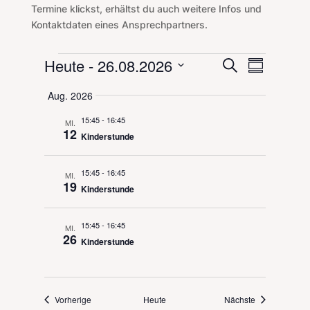
Termine klickst, erhältst du auch weitere Infos und
Kontaktdaten eines Ansprechpartners.
Veranstaltungen
Veranstal
Veranst
Heute
 - 
26.08.2026
Suche
Zusammenf
Ansicht
Suche
Datum
Navigat
Aug. 2026
und
auswählen.
Ansichten,
15:45
-
16:45
MI.
Navigation
12
Kinderstunde
15:45
-
16:45
MI.
19
Kinderstunde
15:45
-
16:45
MI.
26
Kinderstunde
Veranstaltungen
Veranstaltung
Vorherige
Heute
Nächste