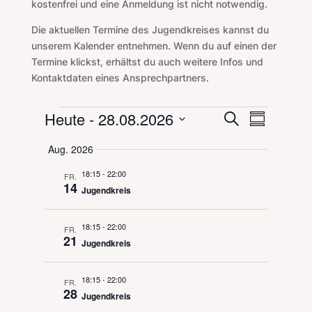
kostenfrei und eine Anmeldung ist nicht notwendig.
Die aktuellen Termine des Jugendkreises kannst du
unserem Kalender entnehmen. Wenn du auf einen der
Termine klickst, erhältst du auch weitere Infos und
Kontaktdaten eines Ansprechpartners.
Veranstaltungen
Veranstal
Veranst
Heute
 - 
28.08.2026
Suche
Zusammenf
Ansicht
Suche
Datum
Navigat
Aug. 2026
und
auswählen.
Ansichten,
18:15
-
22:00
FR.
Navigation
14
Jugendkreis
18:15
-
22:00
FR.
21
Jugendkreis
18:15
-
22:00
FR.
28
Jugendkreis