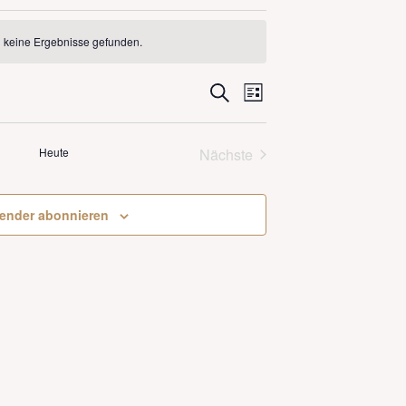
ngen
 keine Ergebnisse gefunden.
Veranstaltungen
Veranstaltung
Suche
Liste
Ansichten-
Suche
Navigation
und
Heute
Nächste
Ansichten,
Veranstaltungen
Navigation
ender abonnieren