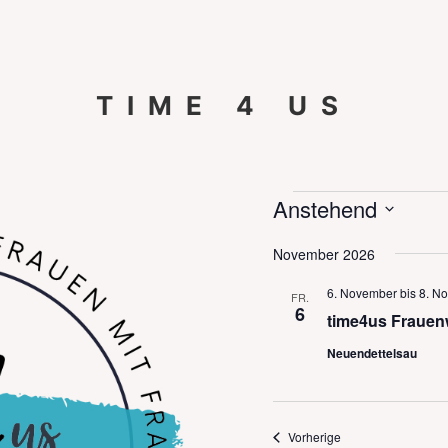
TIME 4 US
Veranstaltu
Anstehend
Datum
November 2026
wählen.
6. November
bis
8. N
FR.
6
time4us Fraue
Neuendettelsau
Veranstaltungen
Vorherige