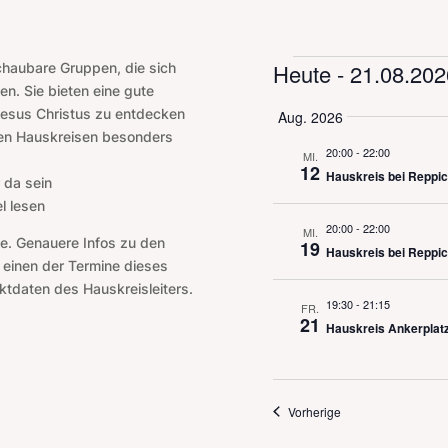
Veranstaltu
Heute
 - 
21.08.202
chaubare Gruppen, die sich
en. Sie bieten eine gute
Datum
 Jesus Christus zu entdecken
Aug. 2026
auswählen.
den Hauskreisen besonders
20:00
-
22:00
MI.
12
Hauskreis bei Reppic
 da sein
l lesen
20:00
-
22:00
MI.
e. Genauere Infos zu den
19
Hauskreis bei Reppic
 einen der Termine dieses
ktdaten des Hauskreisleiters.
19:30
-
21:15
FR.
21
Hauskreis Ankerplat
Veranstaltungen
Vorherige