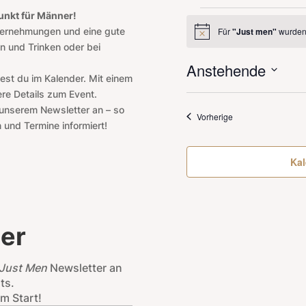
Veranstaltu
unkt für Männer!
ternehmungen und eine gute
Für
"Just men"
wurden
Hinweis
n und Trinken oder bei
Anstehende
est du im Kalender. Mit einem
Datum
ere Details zum Event.
wählen.
 unserem Newsletter an – so
Veranstaltungen
Vorherige
 und Termine informiert!
Kal
er
Just Men
Newsletter an
ts.
m Start!