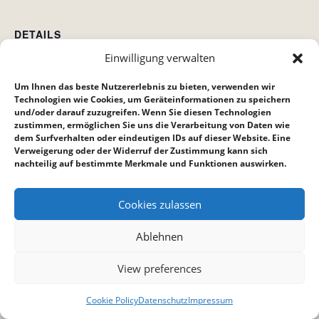
DETAILS
Einwilligung verwalten
Datum:
8. Mai 2025
Um Ihnen das beste Nutzererlebnis zu bieten, verwenden wir
Zeit:
Technologien wie Cookies, um Geräteinformationen zu speichern
und/oder darauf zuzugreifen. Wenn Sie diesen Technologien
15:00 bis 16:00
zustimmen, ermöglichen Sie uns die Verarbeitung von Daten wie
dem Surfverhalten oder eindeutigen IDs auf dieser Website. Eine
Verweigerung oder der Widerruf der Zustimmung kann sich
Hauskreis bei Reppich´s
Crossroad (Crossis)
nachteilig auf bestimmte Merkmale und Funktionen auswirken.
Cookies zulassen
Ablehnen
View preferences
Cookie Policy
Datenschutz
Impressum