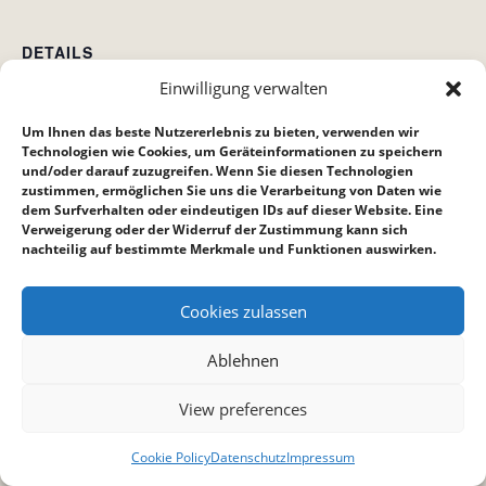
DETAILS
Einwilligung verwalten
Datum:
19. Februar
Um Ihnen das beste Nutzererlebnis zu bieten, verwenden wir
Zeit:
Technologien wie Cookies, um Geräteinformationen zu speichern
und/oder darauf zuzugreifen. Wenn Sie diesen Technologien
15:00 bis 16:00
zustimmen, ermöglichen Sie uns die Verarbeitung von Daten wie
dem Surfverhalten oder eindeutigen IDs auf dieser Website. Eine
Verweigerung oder der Widerruf der Zustimmung kann sich
Hauskreis bei Reppich´s
Crossroad (Crossis)
nachteilig auf bestimmte Merkmale und Funktionen auswirken.
Cookies zulassen
Ablehnen
View preferences
Cookie Policy
Datenschutz
Impressum