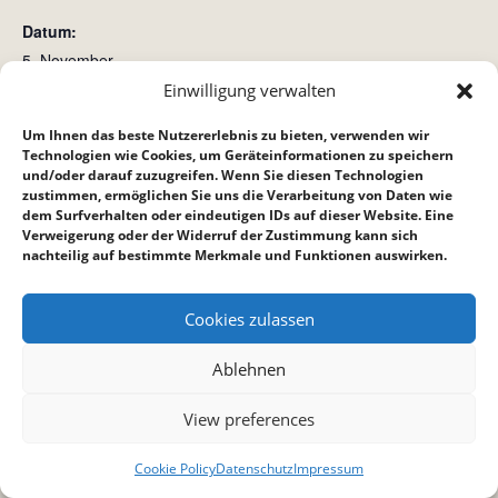
Datum:
5. November
Zeit:
Einwilligung verwalten
15:00 bis 16:00
Um Ihnen das beste Nutzererlebnis zu bieten, verwenden wir
Technologien wie Cookies, um Geräteinformationen zu speichern
und/oder darauf zuzugreifen. Wenn Sie diesen Technologien
Hauskreis bei Reppich´s
Crossroad (Crossis)
zustimmen, ermöglichen Sie uns die Verarbeitung von Daten wie
dem Surfverhalten oder eindeutigen IDs auf dieser Website. Eine
Verweigerung oder der Widerruf der Zustimmung kann sich
nachteilig auf bestimmte Merkmale und Funktionen auswirken.
Cookies zulassen
Ablehnen
View preferences
Cookie Policy
Datenschutz
Impressum