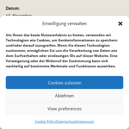
Datum:
12. November
Zeit:
Einwilligung verwalten
15:00 bis 16:00
Um Ihnen das beste Nutzererlebnis zu bieten, verwenden wir
Technologien wie Cookies, um Geräteinformationen zu speichern
und/oder darauf zuzugreifen. Wenn Sie diesen Technologien
Hauskreis bei Reppich´s
Crossroad (Crossis)
zustimmen, ermöglichen Sie uns die Verarbeitung von Daten wie
dem Surfverhalten oder eindeutigen IDs auf dieser Website. Eine
Verweigerung oder der Widerruf der Zustimmung kann sich
nachteilig auf bestimmte Merkmale und Funktionen auswirken.
Cookies zulassen
Ablehnen
View preferences
Cookie Policy
Datenschutz
Impressum