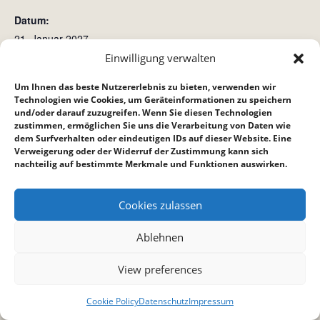
Datum:
21. Januar 2027
Zeit:
Einwilligung verwalten
15:00 bis 16:00
Um Ihnen das beste Nutzererlebnis zu bieten, verwenden wir
Technologien wie Cookies, um Geräteinformationen zu speichern
und/oder darauf zuzugreifen. Wenn Sie diesen Technologien
Hauskreis bei Reppich´s
Crossroad (Crossis)
zustimmen, ermöglichen Sie uns die Verarbeitung von Daten wie
dem Surfverhalten oder eindeutigen IDs auf dieser Website. Eine
Verweigerung oder der Widerruf der Zustimmung kann sich
nachteilig auf bestimmte Merkmale und Funktionen auswirken.
Cookies zulassen
Ablehnen
View preferences
Cookie Policy
Datenschutz
Impressum