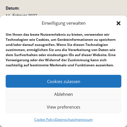
Datum:
11. Februar 2027
Zeit:
Einwilligung verwalten
15:00 bis 16:00
Um Ihnen das beste Nutzererlebnis zu bieten, verwenden wir
Technologien wie Cookies, um Geräteinformationen zu speichern
und/oder darauf zuzugreifen. Wenn Sie diesen Technologien
Hauskreis bei Reppich´s
Crossroad (Crossis)
zustimmen, ermöglichen Sie uns die Verarbeitung von Daten wie
dem Surfverhalten oder eindeutigen IDs auf dieser Website. Eine
Verweigerung oder der Widerruf der Zustimmung kann sich
nachteilig auf bestimmte Merkmale und Funktionen auswirken.
Cookies zulassen
Ablehnen
View preferences
Cookie Policy
Datenschutz
Impressum