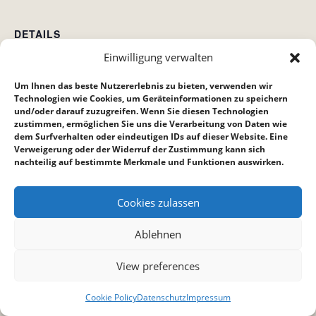
DETAILS
Einwilligung verwalten
Datum:
30. April
Um Ihnen das beste Nutzererlebnis zu bieten, verwenden wir
Zeit:
Technologien wie Cookies, um Geräteinformationen zu speichern
und/oder darauf zuzugreifen. Wenn Sie diesen Technologien
18:30 bis 22:30
zustimmen, ermöglichen Sie uns die Verarbeitung von Daten wie
dem Surfverhalten oder eindeutigen IDs auf dieser Website. Eine
Verweigerung oder der Widerruf der Zustimmung kann sich
Bibelstunde Bietigheim
Hauskreis Ankerplatz
nachteilig auf bestimmte Merkmale und Funktionen auswirken.
Cookies zulassen
Ablehnen
View preferences
Cookie Policy
Datenschutz
Impressum