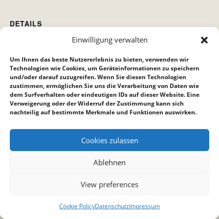
DETAILS
Einwilligung verwalten
Datum:
4. Juni
Um Ihnen das beste Nutzererlebnis zu bieten, verwenden wir
Zeit:
Technologien wie Cookies, um Geräteinformationen zu speichern
und/oder darauf zuzugreifen. Wenn Sie diesen Technologien
18:30 bis 22:30
zustimmen, ermöglichen Sie uns die Verarbeitung von Daten wie
dem Surfverhalten oder eindeutigen IDs auf dieser Website. Eine
Verweigerung oder der Widerruf der Zustimmung kann sich
Bibelstunde Bietigheim
Gottesdienst
nachteilig auf bestimmte Merkmale und Funktionen auswirken.
Cookies zulassen
Ablehnen
View preferences
Cookie Policy
Datenschutz
Impressum