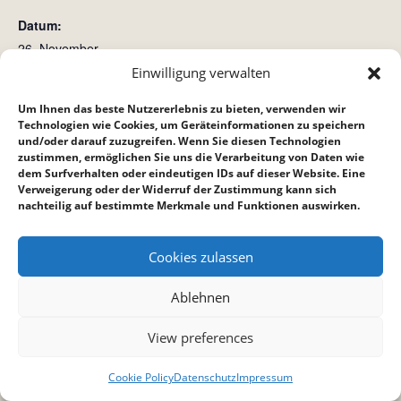
Datum:
26. November
Zeit:
Einwilligung verwalten
18:30 bis 22:30
Um Ihnen das beste Nutzererlebnis zu bieten, verwenden wir
Technologien wie Cookies, um Geräteinformationen zu speichern
und/oder darauf zuzugreifen. Wenn Sie diesen Technologien
Bibelstunde Bietigheim
Teenkreis
zustimmen, ermöglichen Sie uns die Verarbeitung von Daten wie
dem Surfverhalten oder eindeutigen IDs auf dieser Website. Eine
Verweigerung oder der Widerruf der Zustimmung kann sich
nachteilig auf bestimmte Merkmale und Funktionen auswirken.
Cookies zulassen
Ablehnen
View preferences
Cookie Policy
Datenschutz
Impressum