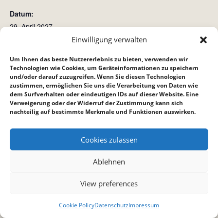
Datum:
29. April 2027
Zeit:
Einwilligung verwalten
18:30 bis 22:30
Um Ihnen das beste Nutzererlebnis zu bieten, verwenden wir
Technologien wie Cookies, um Geräteinformationen zu speichern
und/oder darauf zuzugreifen. Wenn Sie diesen Technologien
Bibelstunde Bietigheim
Teenkreis
zustimmen, ermöglichen Sie uns die Verarbeitung von Daten wie
dem Surfverhalten oder eindeutigen IDs auf dieser Website. Eine
Verweigerung oder der Widerruf der Zustimmung kann sich
nachteilig auf bestimmte Merkmale und Funktionen auswirken.
Cookies zulassen
Ablehnen
View preferences
Cookie Policy
Datenschutz
Impressum