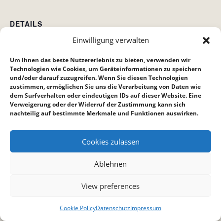
DETAILS
Einwilligung verwalten
Datum:
26. April
Um Ihnen das beste Nutzererlebnis zu bieten, verwenden wir
Zeit:
Technologien wie Cookies, um Geräteinformationen zu speichern
und/oder darauf zuzugreifen. Wenn Sie diesen Technologien
10:30 bis 12:00
zustimmen, ermöglichen Sie uns die Verarbeitung von Daten wie
dem Surfverhalten oder eindeutigen IDs auf dieser Website. Eine
Verweigerung oder der Widerruf der Zustimmung kann sich
Just men Stammtisch
Kinderstunde
nachteilig auf bestimmte Merkmale und Funktionen auswirken.
Cookies zulassen
Ablehnen
View preferences
Cookie Policy
Datenschutz
Impressum