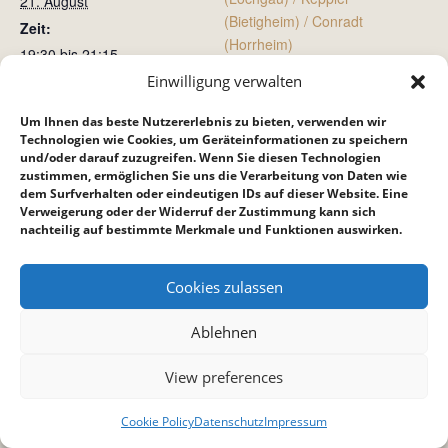
21. August
(Bietigheim) / Conradt
Zeit:
(Horrheim)
19:30 bis 21:15
Einwilligung verwalten
Jugendkreis
Gottesdienst
Um Ihnen das beste Nutzererlebnis zu bieten, verwenden wir
Technologien wie Cookies, um Geräteinformationen zu speichern
und/oder darauf zuzugreifen. Wenn Sie diesen Technologien
zustimmen, ermöglichen Sie uns die Verarbeitung von Daten wie
dem Surfverhalten oder eindeutigen IDs auf dieser Website. Eine
Verweigerung oder der Widerruf der Zustimmung kann sich
nachteilig auf bestimmte Merkmale und Funktionen auswirken.
Cookies zulassen
Ablehnen
View preferences
Cookie Policy
Datenschutz
Impressum