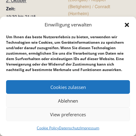
2. Oktober
(Bietigheim) / Conradt
Zeit:
(Horrheim)
19:30 bis 21:15
Einwilligung verwalten
Jugendkreis
Gottesdienst
Um Ihnen das beste Nutzererlebnis zu bieten, verwenden wir
Technologien wie Cookies, um Geräteinformationen zu speichern
und/oder darauf zuzugreifen. Wenn Sie diesen Technologien
zustimmen, ermöglichen Sie uns die Verarbeitung von Daten wie
dem Surfverhalten oder eindeutigen IDs auf dieser Website. Eine
Verweigerung oder der Widerruf der Zustimmung kann sich
nachteilig auf bestimmte Merkmale und Funktionen auswirken.
Cookies zulassen
Ablehnen
View preferences
Cookie Policy
Datenschutz
Impressum