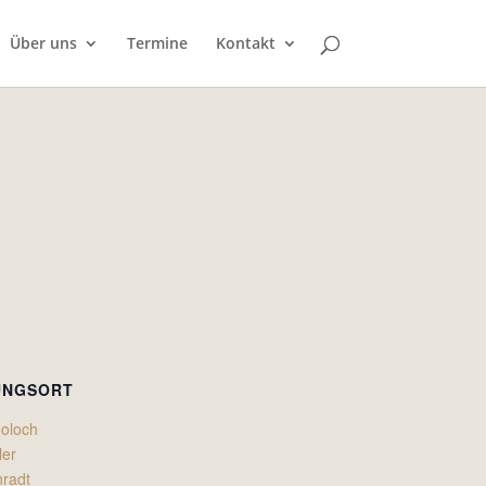
Über uns
Termine
Kontakt
UNGSORT
Holoch
ler
nradt