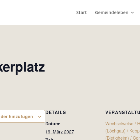
Start
Gemeindeleben
erplatz
DETAILS
VERANSTALT
der hinzufügen
Datum:
Wechselweise / 
(Löchgau) / Kepp
19. März 2027
(Bietigheim) / Co