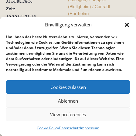
11. Juni 2027
(Bietigheim) / Conradt
Zeit:
(Horrheim)
19:30 bis 21:15
Einwilligung verwalten
Jugendkreis
Gottesdienst
Um Ihnen das beste Nutzererlebnis zu bieten, verwenden wir
Technologien wie Cookies, um Geräteinformationen zu speichern
und/oder darauf zuzugreifen. Wenn Sie diesen Technologien
zustimmen, ermöglichen Sie uns die Verarbeitung von Daten wie
dem Surfverhalten oder eindeutigen IDs auf dieser Website. Eine
Verweigerung oder der Widerruf der Zustimmung kann sich
nachteilig auf bestimmte Merkmale und Funktionen auswirken.
Cookies zulassen
Ablehnen
View preferences
Cookie Policy
Datenschutz
Impressum