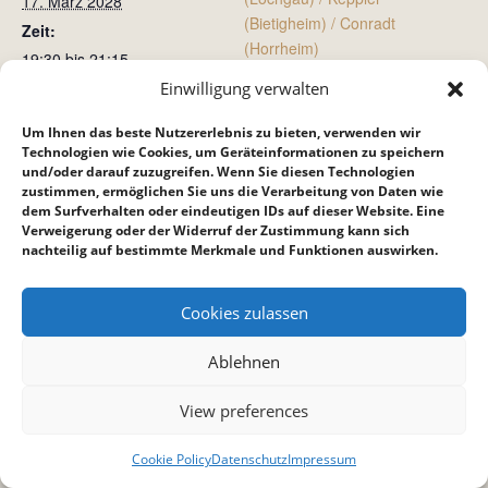
17. März 2028
(Bietigheim) / Conradt
Zeit:
(Horrheim)
19:30 bis 21:15
Einwilligung verwalten
Jugendkreis
Gottesdienst
Um Ihnen das beste Nutzererlebnis zu bieten, verwenden wir
Technologien wie Cookies, um Geräteinformationen zu speichern
und/oder darauf zuzugreifen. Wenn Sie diesen Technologien
zustimmen, ermöglichen Sie uns die Verarbeitung von Daten wie
dem Surfverhalten oder eindeutigen IDs auf dieser Website. Eine
Verweigerung oder der Widerruf der Zustimmung kann sich
nachteilig auf bestimmte Merkmale und Funktionen auswirken.
Cookies zulassen
Ablehnen
View preferences
Cookie Policy
Datenschutz
Impressum