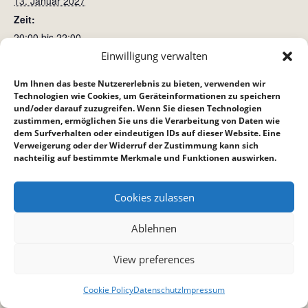
13. Januar 2027
Zeit:
20:00 bis 22:00
Einwilligung verwalten
Kinderstunde
Bibelstunde Bietigheim
Um Ihnen das beste Nutzererlebnis zu bieten, verwenden wir
Technologien wie Cookies, um Geräteinformationen zu speichern
und/oder darauf zuzugreifen. Wenn Sie diesen Technologien
zustimmen, ermöglichen Sie uns die Verarbeitung von Daten wie
dem Surfverhalten oder eindeutigen IDs auf dieser Website. Eine
Verweigerung oder der Widerruf der Zustimmung kann sich
nachteilig auf bestimmte Merkmale und Funktionen auswirken.
Cookies zulassen
Ablehnen
View preferences
Cookie Policy
Datenschutz
Impressum