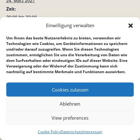
24. März 2027
Zeit:
20:00 bis 22:00
Einwilligung verwalten
Kinderstunde
Bibelstunde Bietigheim
Um Ihnen das beste Nutzererlebnis zu bieten, verwenden wir
Technologien wie Cookies, um Geräteinformationen zu speichern
und/oder darauf zuzugreifen. Wenn Sie diesen Technologien
zustimmen, ermöglichen Sie uns die Verarbeitung von Daten wie
dem Surfverhalten oder eindeutigen IDs auf dieser Website. Eine
Verweigerung oder der Widerruf der Zustimmung kann sich
nachteilig auf bestimmte Merkmale und Funktionen auswirken.
Cookies zulassen
Ablehnen
View preferences
Cookie Policy
Datenschutz
Impressum