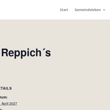
Start
Gemeindeleben
 Reppich´s
ETAILS
tum:
. April 2027