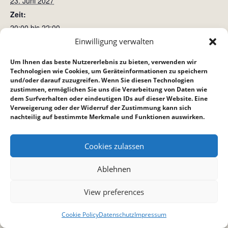
23. Juni 2027
Zeit:
20:00 bis 22:00
Einwilligung verwalten
Kinderstunde
Bibelstunde Bietigheim
Um Ihnen das beste Nutzererlebnis zu bieten, verwenden wir
Technologien wie Cookies, um Geräteinformationen zu speichern
und/oder darauf zuzugreifen. Wenn Sie diesen Technologien
zustimmen, ermöglichen Sie uns die Verarbeitung von Daten wie
dem Surfverhalten oder eindeutigen IDs auf dieser Website. Eine
Verweigerung oder der Widerruf der Zustimmung kann sich
nachteilig auf bestimmte Merkmale und Funktionen auswirken.
Cookies zulassen
Ablehnen
View preferences
Cookie Policy
Datenschutz
Impressum