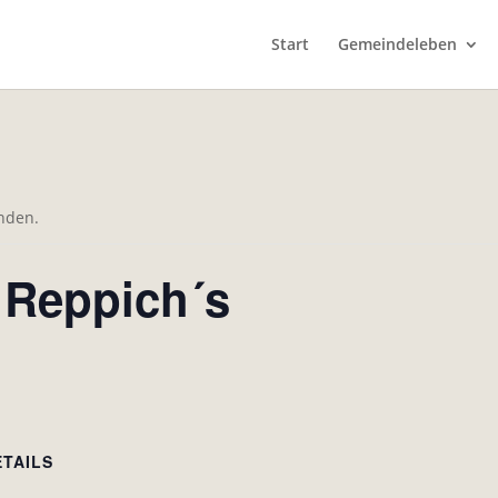
Start
Gemeindeleben
unden.
 Reppich´s
ETAILS