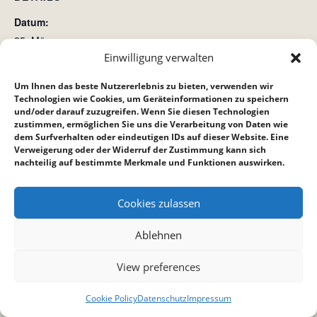
Datum:
25. März
Einwilligung verwalten
Zeit:
20:00 bis 22:00
Um Ihnen das beste Nutzererlebnis zu bieten, verwenden wir
Technologien wie Cookies, um Geräteinformationen zu speichern
und/oder darauf zuzugreifen. Wenn Sie diesen Technologien
Kinderstunde
Bibelstunde Bietigheim
zustimmen, ermöglichen Sie uns die Verarbeitung von Daten wie
dem Surfverhalten oder eindeutigen IDs auf dieser Website. Eine
Verweigerung oder der Widerruf der Zustimmung kann sich
nachteilig auf bestimmte Merkmale und Funktionen auswirken.
Cookies zulassen
Ablehnen
View preferences
Cookie Policy
Datenschutz
Impressum