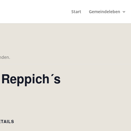
Start
Gemeindeleben
unden.
 Reppich´s
ETAILS