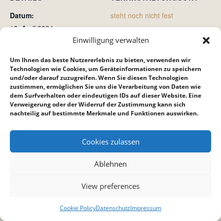
Datum:
steht noch nicht fest
18. April 2024
Einwilligung verwalten
Zeit:
20:00 bis 21:45
Um Ihnen das beste Nutzererlebnis zu bieten, verwenden wir
Technologien wie Cookies, um Geräteinformationen zu speichern
und/oder darauf zuzugreifen. Wenn Sie diesen Technologien
Crossroad (Crossis)
Teenkreis
zustimmen, ermöglichen Sie uns die Verarbeitung von Daten wie
dem Surfverhalten oder eindeutigen IDs auf dieser Website. Eine
Verweigerung oder der Widerruf der Zustimmung kann sich
nachteilig auf bestimmte Merkmale und Funktionen auswirken.
Cookies zulassen
Ablehnen
View preferences
Cookie Policy
Datenschutz
Impressum