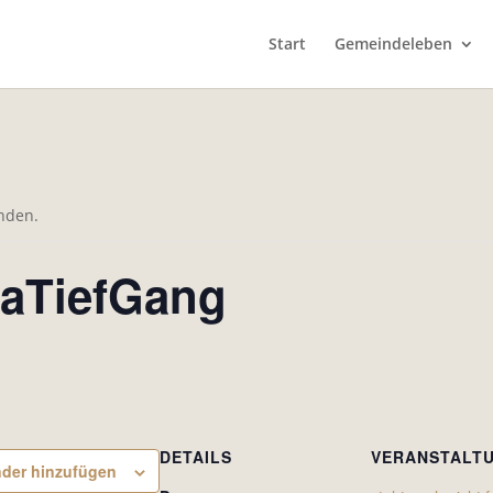
Start
Gemeindeleben
unden.
eaTiefGang
DETAILS
VERANSTALT
der hinzufügen