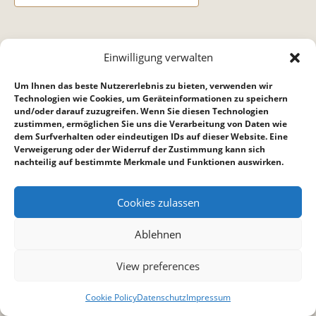
DETAILS
Einwilligung verwalten
Datum:
Um Ihnen das beste Nutzererlebnis zu bieten, verwenden wir
10. Juli
Technologien wie Cookies, um Geräteinformationen zu speichern
und/oder darauf zuzugreifen. Wenn Sie diesen Technologien
Zeit:
zustimmen, ermöglichen Sie uns die Verarbeitung von Daten wie
18:15 bis 22:00
dem Surfverhalten oder eindeutigen IDs auf dieser Website. Eine
Verweigerung oder der Widerruf der Zustimmung kann sich
nachteilig auf bestimmte Merkmale und Funktionen auswirken.
Teenkreis
Hauskreis Ankerplatz
Cookies zulassen
Ablehnen
View preferences
Cookie Policy
Datenschutz
Impressum