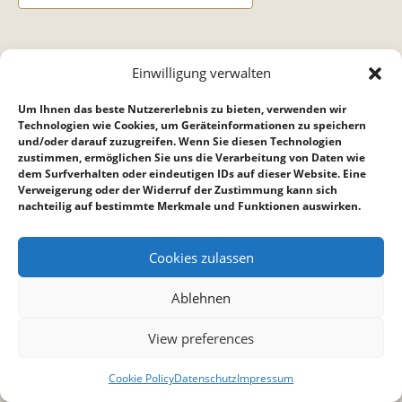
DETAILS
Einwilligung verwalten
Datum:
Um Ihnen das beste Nutzererlebnis zu bieten, verwenden wir
6. Dezember 2023
Technologien wie Cookies, um Geräteinformationen zu speichern
und/oder darauf zuzugreifen. Wenn Sie diesen Technologien
Zeit:
zustimmen, ermöglichen Sie uns die Verarbeitung von Daten wie
15:45 bis 16:45
dem Surfverhalten oder eindeutigen IDs auf dieser Website. Eine
Verweigerung oder der Widerruf der Zustimmung kann sich
nachteilig auf bestimmte Merkmale und Funktionen auswirken.
Weihnachtsgottesdienste – Planung
Jungschar
Cookies zulassen
Ablehnen
View preferences
Cookie Policy
Datenschutz
Impressum