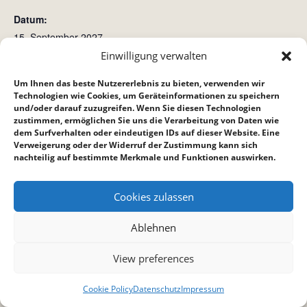
Datum:
15. September 2027
Zeit:
Einwilligung verwalten
15:45 bis 16:45
Um Ihnen das beste Nutzererlebnis zu bieten, verwenden wir
Technologien wie Cookies, um Geräteinformationen zu speichern
und/oder darauf zuzugreifen. Wenn Sie diesen Technologien
Gottesdienst
Hauskreis bei Reppich´s
zustimmen, ermöglichen Sie uns die Verarbeitung von Daten wie
dem Surfverhalten oder eindeutigen IDs auf dieser Website. Eine
Verweigerung oder der Widerruf der Zustimmung kann sich
nachteilig auf bestimmte Merkmale und Funktionen auswirken.
Cookies zulassen
Ablehnen
View preferences
Cookie Policy
Datenschutz
Impressum