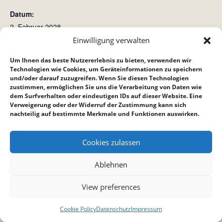
Datum:
2. Februar 2028
Zeit:
Einwilligung verwalten
15:45 bis 16:45
Um Ihnen das beste Nutzererlebnis zu bieten, verwenden wir
Technologien wie Cookies, um Geräteinformationen zu speichern
und/oder darauf zuzugreifen. Wenn Sie diesen Technologien
Gottesdienst
Hauskreis bei Reppich´s
zustimmen, ermöglichen Sie uns die Verarbeitung von Daten wie
dem Surfverhalten oder eindeutigen IDs auf dieser Website. Eine
Verweigerung oder der Widerruf der Zustimmung kann sich
nachteilig auf bestimmte Merkmale und Funktionen auswirken.
Cookies zulassen
Ablehnen
View preferences
Cookie Policy
Datenschutz
Impressum