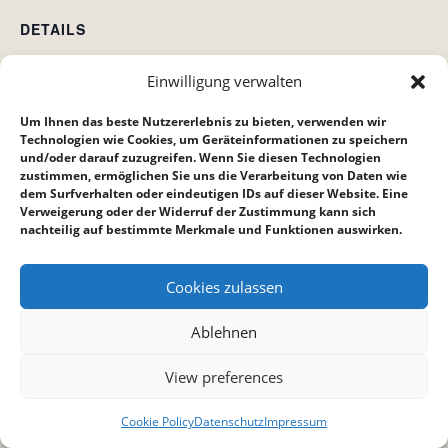
DETAILS
Datum:
Einwilligung verwalten
29. Juni 2023
Zeit:
Um Ihnen das beste Nutzererlebnis zu bieten, verwenden wir
Technologien wie Cookies, um Geräteinformationen zu speichern
19:30 bis 21:30
und/oder darauf zuzugreifen. Wenn Sie diesen Technologien
zustimmen, ermöglichen Sie uns die Verarbeitung von Daten wie
dem Surfverhalten oder eindeutigen IDs auf dieser Website. Eine
Bibelstunde Bietigheim
Hauskreis Gemeinsam Unterwegs
Verweigerung oder der Widerruf der Zustimmung kann sich
nachteilig auf bestimmte Merkmale und Funktionen auswirken.
Cookies zulassen
Ablehnen
View preferences
Cookie Policy
Datenschutz
Impressum