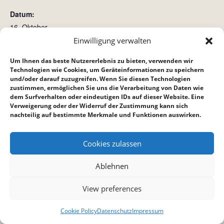
Datum:
16. Oktober
Zeit:
Einwilligung verwalten
17:30 bis 19:30
Um Ihnen das beste Nutzererlebnis zu bieten, verwenden wir
Technologien wie Cookies, um Geräteinformationen zu speichern
und/oder darauf zuzugreifen. Wenn Sie diesen Technologien
Crossroad (Crossis)
Jugendkreis
zustimmen, ermöglichen Sie uns die Verarbeitung von Daten wie
dem Surfverhalten oder eindeutigen IDs auf dieser Website. Eine
Verweigerung oder der Widerruf der Zustimmung kann sich
nachteilig auf bestimmte Merkmale und Funktionen auswirken.
Cookies zulassen
Ablehnen
View preferences
Cookie Policy
Datenschutz
Impressum