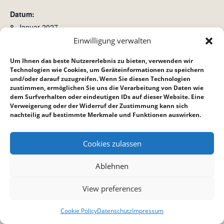
Datum:
8. Januar 2027
Zeit:
Einwilligung verwalten
17:30 bis 19:30
Um Ihnen das beste Nutzererlebnis zu bieten, verwenden wir
Technologien wie Cookies, um Geräteinformationen zu speichern
und/oder darauf zuzugreifen. Wenn Sie diesen Technologien
Crossroad (Crossis)
Jugendkreis
zustimmen, ermöglichen Sie uns die Verarbeitung von Daten wie
dem Surfverhalten oder eindeutigen IDs auf dieser Website. Eine
Verweigerung oder der Widerruf der Zustimmung kann sich
nachteilig auf bestimmte Merkmale und Funktionen auswirken.
Cookies zulassen
Ablehnen
View preferences
Cookie Policy
Datenschutz
Impressum