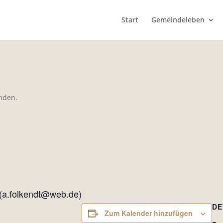
Start
Gemeindeleben
unden.
 (a.folkendt@web.de)
DE
Zum Kalender hinzufügen