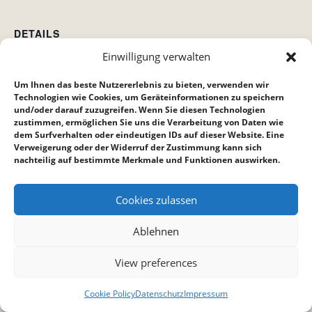
DETAILS
Einwilligung verwalten
Datum:
7. Februar 2025
Um Ihnen das beste Nutzererlebnis zu bieten, verwenden wir
Zeit:
Technologien wie Cookies, um Geräteinformationen zu speichern
und/oder darauf zuzugreifen. Wenn Sie diesen Technologien
17:30 bis 19:30
zustimmen, ermöglichen Sie uns die Verarbeitung von Daten wie
dem Surfverhalten oder eindeutigen IDs auf dieser Website. Eine
Verweigerung oder der Widerruf der Zustimmung kann sich
Hauskreis Ankerplatz
Jugendkreis
nachteilig auf bestimmte Merkmale und Funktionen auswirken.
Cookies zulassen
Ablehnen
View preferences
Cookie Policy
Datenschutz
Impressum