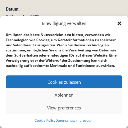
Datum:
9. Dezember 2025
Einwilligung verwalten
Zeit:
19:00 bis 20:30
Um Ihnen das beste Nutzererlebnis zu bieten, verwenden wir
Technologien wie Cookies, um Geräteinformationen zu speichern
und/oder darauf zuzugreifen. Wenn Sie diesen Technologien
Gottesdienst
Kinderstunde
zustimmen, ermöglichen Sie uns die Verarbeitung von Daten wie
dem Surfverhalten oder eindeutigen IDs auf dieser Website. Eine
Verweigerung oder der Widerruf der Zustimmung kann sich
nachteilig auf bestimmte Merkmale und Funktionen auswirken.
Cookies zulassen
Ablehnen
View preferences
Cookie Policy
Datenschutz
Impressum