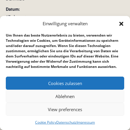
Datum:
17. Januar
Einwilligung verwalten
Zeit:
19:00 bis 21:00
Um Ihnen das beste Nutzererlebnis zu bieten, verwenden wir
Technologien wie Cookies, um Geräteinformationen zu speichern
und/oder darauf zuzugreifen. Wenn Sie diesen Technologien
Jugendkreis
Gottesdienst
zustimmen, ermöglichen Sie uns die Verarbeitung von Daten wie
dem Surfverhalten oder eindeutigen IDs auf dieser Website. Eine
Verweigerung oder der Widerruf der Zustimmung kann sich
nachteilig auf bestimmte Merkmale und Funktionen auswirken.
Cookies zulassen
Ablehnen
View preferences
Cookie Policy
Datenschutz
Impressum