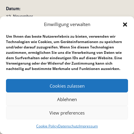
Datum:
12. November
Zeit:
Einwilligung verwalten
18:30 bis 22:30
Um Ihnen das beste Nutzererlebnis zu bieten, verwenden wir
Technologien wie Cookies, um Geräteinformationen zu speichern
und/oder darauf zuzugreifen. Wenn Sie diesen Technologien
Bibelstunde Bietigheim
Teenkreis
zustimmen, ermöglichen Sie uns die Verarbeitung von Daten wie
dem Surfverhalten oder eindeutigen IDs auf dieser Website. Eine
Verweigerung oder der Widerruf der Zustimmung kann sich
nachteilig auf bestimmte Merkmale und Funktionen auswirken.
Cookies zulassen
Ablehnen
View preferences
Cookie Policy
Datenschutz
Impressum