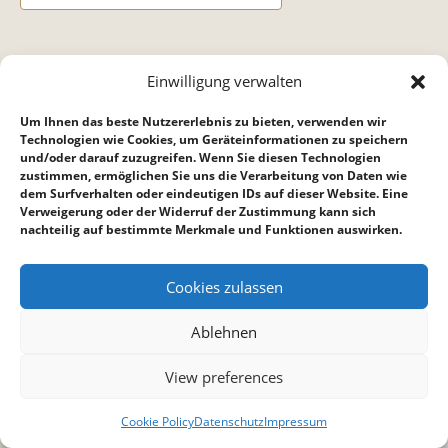
DETAILS
Einwilligung verwalten
Datum:
Um Ihnen das beste Nutzererlebnis zu bieten, verwenden wir
4. Oktober 2024
Technologien wie Cookies, um Geräteinformationen zu speichern
und/oder darauf zuzugreifen. Wenn Sie diesen Technologien
Zeit:
zustimmen, ermöglichen Sie uns die Verarbeitung von Daten wie
18:15 bis 22:00
dem Surfverhalten oder eindeutigen IDs auf dieser Website. Eine
Verweigerung oder der Widerruf der Zustimmung kann sich
nachteilig auf bestimmte Merkmale und Funktionen auswirken.
Teenkreis
Gottesdienst
Cookies zulassen
Ablehnen
View preferences
Cookie Policy
Datenschutz
Impressum