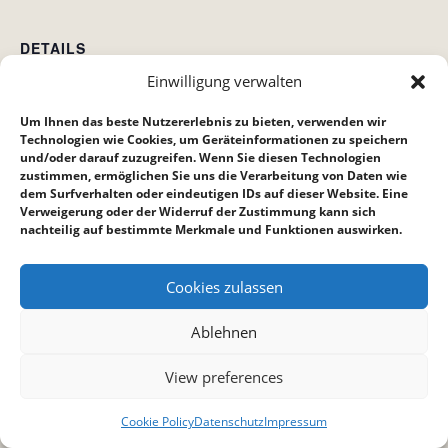
DETAILS
Einwilligung verwalten
Datum:
4. Oktober 2024
Um Ihnen das beste Nutzererlebnis zu bieten, verwenden wir
Zeit:
Technologien wie Cookies, um Geräteinformationen zu speichern
und/oder darauf zuzugreifen. Wenn Sie diesen Technologien
17:30 bis 19:30
zustimmen, ermöglichen Sie uns die Verarbeitung von Daten wie
dem Surfverhalten oder eindeutigen IDs auf dieser Website. Eine
Verweigerung oder der Widerruf der Zustimmung kann sich
Hauskreis KreaTiefGang
Jugendkreis
nachteilig auf bestimmte Merkmale und Funktionen auswirken.
Cookies zulassen
Ablehnen
View preferences
Cookie Policy
Datenschutz
Impressum