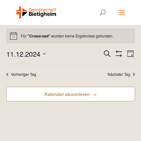
Veranstaltungen
Für
"Crossroad"
wurden keine Ergebnisse gefunden.
für
Hinweis
11.
Veranstal
Ver
11.12.2024
Suche
Dezember
Tag
Ans
Suche
Filter
Datum
Anzeigen
2024
Nav
und
wählen.
Vorheriger Tag
Nächster Tag
Ansichten
Navigatio
Kalender abonnieren