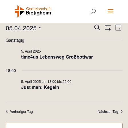
Veranstaltungen
Veranstal
Ver
05.04.2025
Suche
Tag
Ans
Suche
Filter
für
Datum
Anzeigen
Nav
Ganztägig
und
5.
wählen.
Ansichten
April
5. April 2025
Navigatio
time4us Lebensweg Großbottwar
2025
18:00
5. April 2025 um 18:00
bis
22:00
Just men: Kegeln
Vorheriger Tag
Nächster Tag