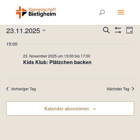
Veranstaltungen
Veranstal
Ver
23.11.2025
Suche
Tag
Ans
Suche
Filter
für
Datum
Anzeigen
Nav
15:00
und
23.
wählen.
Ansichten
November
23. November 2025 um 15:00
bis
17:00
Navigatio
Kids Klub: Plätzchen backen
2025
Vorheriger Tag
Nächster Tag
Kalender abonnieren